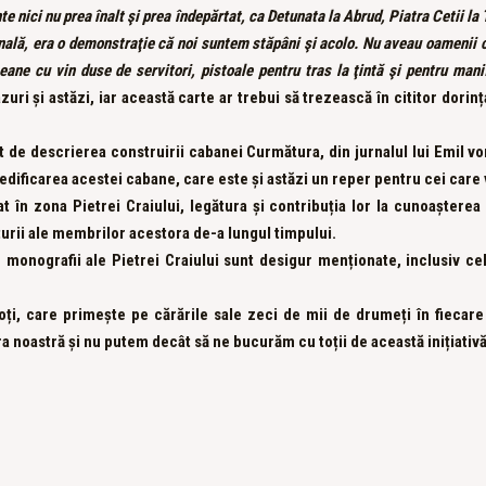
e nici nu prea înalt şi prea îndepărtat, ca Detunata la Abrud, Piatra Cetii la
nală, era o demonstraţie că noi suntem stăpâni şi acolo. Nu aveau oamenii co
eane cu vin duse de servitori, pistoale pentru tras la ţintă şi pentru man
uri și astăzi, iar această carte ar trebui să trezească în cititor dorin
at de descrierea construirii cabanei Curmătura, din jurnalul lui Emil v
 edificarea acestei cabane, care este și astăzi un reper pentru cei care 
t în zona Pietrei Craiului, legătura și contribuția lor la cunoașterea
rii ale membrilor acestora de-a lungul timpului.
sau monografii ale Pietrei Craiului sunt desigur menționate, inclusiv 
oți, care primește pe cărările sale zeci de mii de drumeți în fiecare 
a noastră și nu putem decât să ne bucurăm cu toții de această inițiativă 