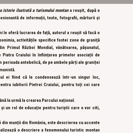
o istorie ilustrată a turismului montan
a reușit, după o
ionantă de informații, texte, fotografii, mărturii și
i le oferă lucrarea de față, autorul a reușit să facă o
onimia, activitățile specifice fostei zone de graniță
din Primul Război Mondial, vânătoarea, pășunatul,
Piatra Craiului în înființarea primelor asociații de
n perioada antebelică, de pe ambele părți ale graniței
omunistă.
tul ei fiind că le condensează într-un singur loc,
entru iubitorii Pietrei Craiului, pentru toți cei care
până la urmă la crearea Parcului național.
și un rol de educație pentru turiștii care o vor citi,
ri din munții din România, este descrierea cu accente
realizează o descriere a fenomenului turistic montan