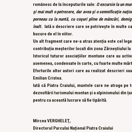
românesc de la începuturile sale:
O excursie la un munt
şi mai mult o petrecere, dar avea şi o semnificaţie naţio
porneau ca la nuntă, cu coşuri pline de mâncări, demig
înalt.
Iată o descriere care se potrivește în multe caz
bucure de el în viitor.
Un alt fragment care ne-a atras atenția este cel leg
contribuția meșterilor locali din zona Zărneștiului la
Istoricul tuturor asociațiilor montane care au activa
asemenea, condensate în carte, cu foarte multe mărtu
Eforturile altor autori care au realizat descrieri 
Emilian Cristea.
Iată că Piatra Craiului, muntele care ne atrage pe t
dezvoltării turismului montan și a alpinismului din țar
pentru ca această lucrare să fie tipărită.
Mircea VERGHELEȚ,
Directorul Parcului Național Piatra Craiului