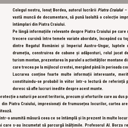
Colegul nostru, Ionuț Bordea, autorul lucrării
Piatra Craiului
–
vastă muncă de documentare, să pună laolaltă o colecție impres
întâmplari din Piatra Craiului.
Pe lângă informațiile relevante despre Piatra Craiului pe care n
trecere cursivă între temele variate abordate, începând cu top
dintre Regatul României și Imperiul Austro-Ungar, luptele 
drumeția, construirea de cabane și adăposturi, rolul jucat de 
turism montan, prezentarea în paralel a activităților montane di
care trecea pe la mijlocul crestei, mergând până în perioada c
Lucrarea conține foarte multe informații interesante, meri
constituindu-se probabil în viitor într-o lectură de referință p
doresc să afle lucruri inedite despre acest munte.
e protecție a naturii pe acest teritoriu, precum și eforturile care au dus 
din Piatra Craiului, impresionați de frumusețea locurilor, cartea are 
itează.
ă într-o anumită măsură ceea ce se întâmplă și în prezent în multe locu
âni care s-au încumetat să parcurgă înălțimile. Profesorul Al. Borza 