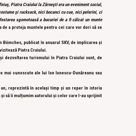
 Teiuş, Piatra Craiului la Zărneşti era un eveniment social,
stume şi rucksack, nici bocanci cu cue, nici pelerini, ci
ifestarea sgomotoasă a bucuriei de a fi călcat un munte
ța de a proteja muntele pentru cei care vor dori să se
on Bömches, publicat în anuarul SKV, de implicarea și
vizitează Piatra Craiului.
 și dezvoltarea turismului în Piatra Craiului sunt, de
cele mai cunoscute ale lui Ion Ionescu-Dunăreanu sau
an, reprezintă în același timp și un reper în istoria
și să îi mulțumim autorului și celor care l-au sprijinit