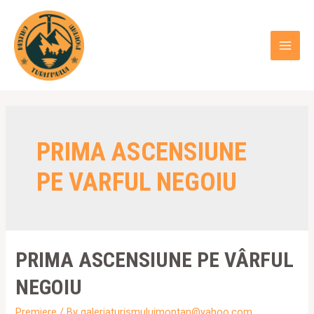
Skip
to
content
MAI
MEN
PRIMA ASCENSIUNE
PE VARFUL NEGOIU
PRIMA ASCENSIUNE PE VÂRFUL
NEGOIU
Premiere
/ By
galeriaturismuluimontan@yahoo.com