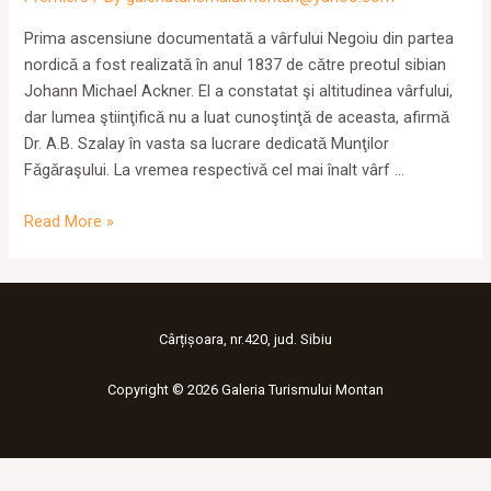
Prima ascensiune documentatǎ a vârfului Negoiu din partea
nordicǎ a fost realizatǎ în anul 1837 de cǎtre preotul sibian
Johann Michael Ackner. El a constatat şi altitudinea vârfului,
dar lumea ştiinţificǎ nu a luat cunoştinţǎ de aceasta, afirmǎ
Dr. A.B. Szalay în vasta sa lucrare dedicatǎ Munţilor
Fǎgǎraşului. La vremea respectivǎ cel mai înalt vârf …
Prima
Read More »
ascensiune
pe
vârful
Negoiu
Cârțișoara, nr.420, jud. Sibiu
Copyright © 2026 Galeria Turismului Montan